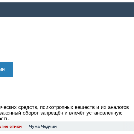
ИИ
АВТОРАМ
ГАЛЕРЕЯ
ОЗВУЧКА
ЛЮДИ
СПРАВ
ических средств, психотропных веществ и их аналогов
езаконный оборот запрещён и влечёт установленную
сть.
угие стихи
Чума Чедчий