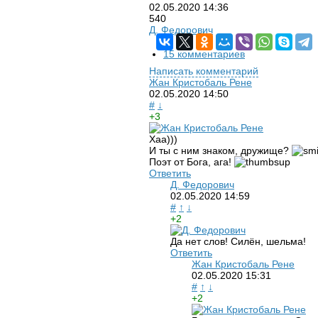
02.05.2020
14:36
540
Д. Федорович
15 комментариев
Написать комментарий
Жан Кристобаль Рене
02.05.2020
14:50
#
↓
+3
Хаа)))
И ты с ним знаком, дружище?
Поэт от Бога, ага!
Ответить
Д. Федорович
02.05.2020
14:59
#
↑
↓
+2
Да нет слов! Силён, шельма!
Ответить
Жан Кристобаль Рене
02.05.2020
15:31
#
↑
↓
+2