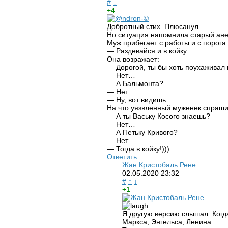
#
↓
+4
Добротный стих. Плюсанул.
Но ситуация напомнила старый анек
Муж прибегает с работы и с порога 
— Раздевайся и в койку.
Она возражает:
— Дорогой, ты бы хоть поухаживал 
— Нет…
— А Бальмонта?
— Нет…
— Ну, вот видишь…
На что уязвленный муженек спраши
— А ты Ваську Косого знаешь?
— Нет…
— А Петьку Кривого?
— Нет…
— Тогда в койку!)))
Ответить
Жан Кристобаль Рене
02.05.2020
23:32
#
↑
↓
+1
Я другую версию слышал. Когда 
Маркса, Энгельса, Ленина.