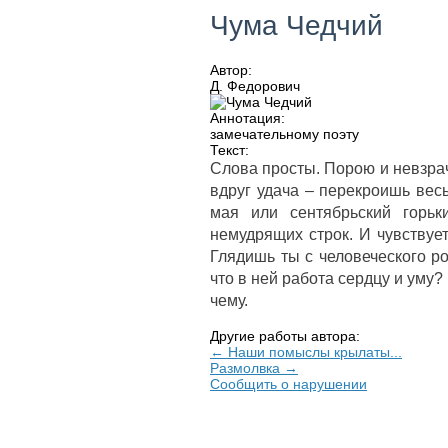
Чума Чедчий
Автор:
Д. Федорович
Аннотация:
замечательному поэту
Текст:
Слова просты. Порою и невзра
вдруг удача – перекроишь вес
мая или сентябрьский горьк
немудрящих строк. И чувствует
Глядишь ты с человеческого рос
что в ней работа сердцу и уму? 
чему.
Другие работы автора:
← ​Наши помыслы крылаты...
Размолвка →
Сообщить о нарушении