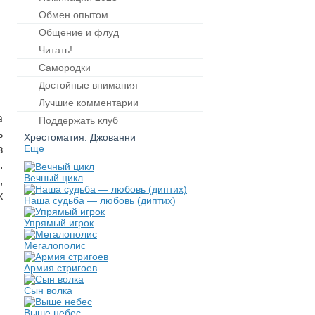
Обмен опытом
Общение и флуд
Читать!
Самородки
Достойные внимания
Лучшие комментарии
а
Поддержать клуб
ь
Хрестоматия: Джованни
Еще
з
.
Вечный цикл
,
к
Наша судьба — любовь (диптих)
Упрямый игрок
Мегалополис
Армия стригоев
Сын волка
Выше небес