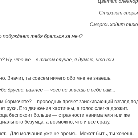
Цветет олеандр
Стихают споры
Смерть ходит тихо
о побуждает тебя браться за меч?
? Ну, что же... в таком случае, я думаю, что ты
но. Значит, ты совсем ничего обо мне не знаешь.
бе другие, важнее — чего не знаешь о себе сам..
.
ам бормочете? – проводник прячет заискивающий взгляд по
т руки. Его движения хаотичны, а голос слегка дрожит.
орца беспокоит больше — странности нанимателя или же
циального безумца, а возможно, что и все сразу.
нет... Для молчания уже не время... Может быть, ты хочешь