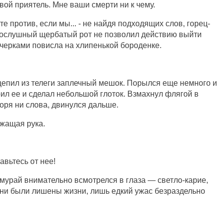
вой приятель. Мне ваши смерти ни к чему.
ете против, если мы... - не найдя подходящих слов, горец-
послушный щербатый рот не позволил действию выйти
черками повисла на хлипенькой бороденке.
цепил из телеги заплечный мешок. Порылся еще немного и
рил ее и сделал небольшой глоток. Взмахнул флягой в
воря ни слова, двинулся дальше.
ожащая рука.
авьтесь от нее!
мурай внимательно всмотрелся в глаза — светло-карие,
ни были лишены жизни, лишь едкий ужас безраздельно