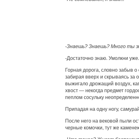
-
Знаешь? Знаешь? Много ты зна
-Достаточно знаю. Умолкни уже
Горная дорога, словно забыв о 
забирая вверх и скрываясь за 
выжигало дрожащий воздух, кап
хвост — некогда предмет горд
пеплом сосульку неопределенно
Припадая на одну ногу, самура
После него на вековой пыли о
черные комочки, тут же камене