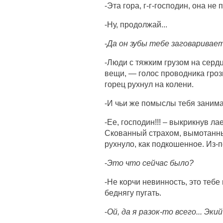
-Эта гора, г-г-господин, она не
-Ну, продолжай...
-
Да он зубы тебе заговаривает
-Люди с тяжким грузом на сердц
вещи, — голос проводника грози
горец рухнул на колени.
-И чьи же помыслы тебя заним
-Ее, господин!!! – выкрикнув ла
Скованный страхом, вымотанный
рухнуло, как подкошенное. Из
-
Это что сейчас было?
-Не корчи невинность, это тебе
беднягу пугать.
-
Ой, да я разок-то всего... Экий