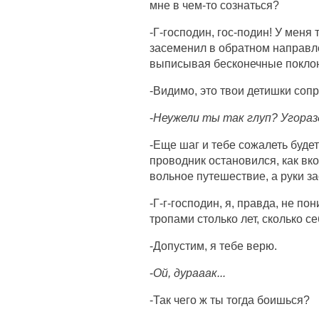
мне в чем-то сознаться?
-Г-господин, гос-подин! У меня
засеменил в обратном направле
выписывая бесконечные покло
-Видимо, это твои детишки соп
-
Неужели ты так глуп? Угоразд
-Еще шаг и тебе сожалеть будет
проводник остановился, как вк
вольное путешествие, а руки з
-Г-г-господин, я, правда, не п
тропами столько лет, сколько се
-Допустим, я тебе верю.
-
Ой, дурааак...
-Так чего ж ты тогда боишься?