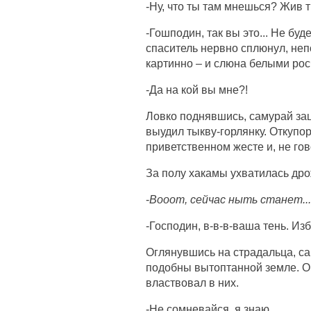
-Ну, что ты там мнешься? Жив т
-Гошподин, так вы это... Не буд
спаситель нервно сплюнул, не
картинно – и слюна белыми рос
-Да на кой вы мне?!
Ловко поднявшись, самурай за
выудил тыкву-горлянку. Откупо
приветственном жесте и, не го
За полу хакамы ухватилась др
-
Вооот, сейчас ныть станет...
-Господин, в-в-в-ваша тень. Изб
Оглянувшись на страдальца, са
подобны вытоптанной земле. О
властвовал в них.
-Не сомневайся, я знаю...