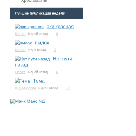
Хрестоматия
Лучшие публикации недели
аки красная
Костян
6 дней назад
6
выдох
Костян
4 дня назад
5
Нет пути
назад
Elena's
6 дней назад
6
Тема
Д. Федорович
6 дней назад
23