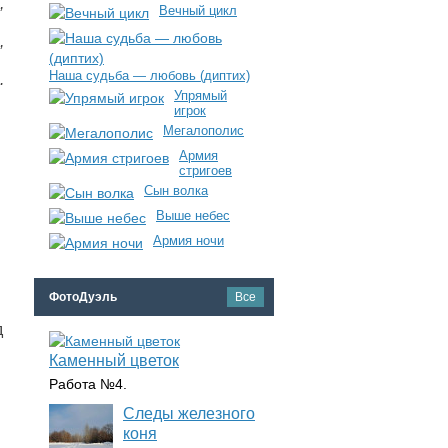
,
Вечный цикл
,
Наша судьба — любовь (диптих)
.
Упрямый
игрок
Мегалополис
Армия
стригоев
Сын волка
Выше небес
Армия ночи
ФотоДуэль
Все
д
Каменный цветок
Работа №4.
Следы железного
коня