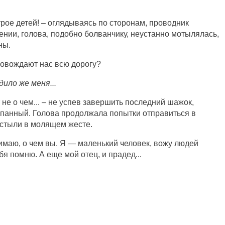
 трое детей! – оглядываясь по сторонам, проводник
нии, голова, подобно болванчику, неустанно мотылялась,
ны.
ровождают нас всю дорогу?
ило же меня...
 не о чем... – не успев завершить последний шажок,
опанный. Голова продолжала попытки отправиться в
астыли в молящем жесте.
онимаю, о чем вы. Я — маленький человек, вожу людей
бя помню. А еще мой отец, и прадед...