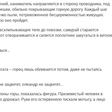
ений, наниматель направляется в сторону проводника, под
мешки, обильно покрывающие горную дорогу. Каждый шаг
лачко пыли, потревоженное бесцеремонностью живущих.
ро оно пройдет.
всхлипывающее тело до повозки, самурай старается
 тот отворачивается и силится поплотнее закутаться в ветхо
ся...
тата – горец лишь обливается потом, даже не пытаясь
е зацветет, олеандр не зацветет...
клоны горы, показалась фигура. Приземистый человек в
 дорожал. Руки его остервенело тискали мотыгу, а лицо