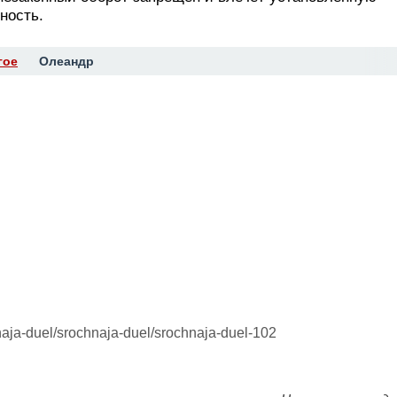
ность.
гое
Олеандр
turnaja-duel/srochnaja-duel/srochnaja-duel-102