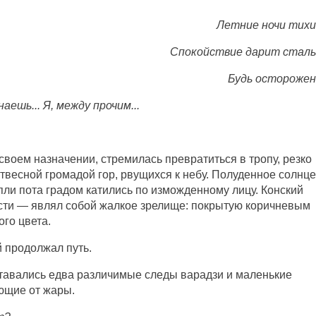
Летние ночи тихи
Спокойствие дарит сталь
Будь осторожен
ешь... Я, между прочим...
.
своем назначении, стремилась превратиться в тропу, резко
отвесной громадой гор, рвущихся к небу. Полуденное солнце
ли пота градом катились по изможденному лицу. Конский
ости — являл собой жалкое зрелище: покрытую коричневым
го цвета.
й продолжал путь.
ставались едва различимые следы варадзи и маленькие
ющие от жары.