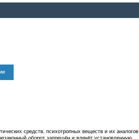
ИИ
АВТОРАМ
ГАЛЕРЕЯ
ОЗВУЧКА
ЛЮДИ
СПРАВ
тических средств, психотропных веществ и их аналогов
незаконный оборот запрещён и влечёт установленную