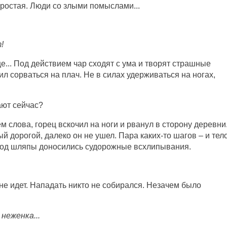
 простая. Люди со злыми помыслами...
!
е... Под действием чар сходят с ума и творят страшные
л сорваться на плач. Не в силах удерживаться на ногах,
ают сейчас?
ем слова, горец вскочил на ноги и рванул в сторону деревни
 дорогой, далеко он не ушел. Пара каких-то шагов – и тел
-под шляпы доносились судорожные всхлипывания.
 не идет. Нападать никто не собирался. Незачем было
 неженка...