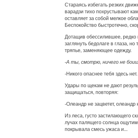
Стараясь избегать резких движ
варадзи тихо похрустывают ка
оставляет за собой мелкое об
Беспокойство быстротечно, ско
Дотащив обессилившее, редко 
заглянуть бедолаге в глаза, но
тряпье, заменяющее одежду.
-
А ты, смотрю, ничего не боишь
-Никого опаснее тебя здесь нет.
Удары по щекам не дают резуль
защищаться, повторяя:
-Олеандр не зацветет, олеандр н
Из леса, густо застилающего с
лучах палящего солнца ощутимо
покрывала смесь ужаса и...