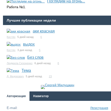
Поглядим на огонь...
Работа №1.
Лучшие публикации недели
аки красная
Костян
5 дней назад
6
выдох
Костян
3 дня назад
5
Без слов
Людмила Сизоненко
6 дней назад
8
Тема
Д. Федорович
5 дней назад
23
Авторизация
Навигатор
E-mail:
Регистрация