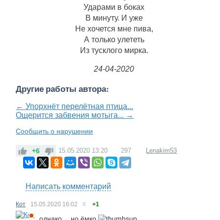
Ударами в боках
В минуту. И уже
Не хочется мне пива,
А только улететь
Из тусклого мирка.
24-04-2020
Другие работы автора:
← Упорхнёт перелётная птица...
Ощерится забвения мотыга... →
Сообщить о нарушении
+6
15.05.2020
13:20
297
Lenakim53
Написать комментарий
Кот
15.05.2020
16:02
#
+1
однако… но ёмко