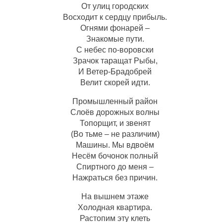
От улиц городских
Восходит к сердцу прибыль.
Огнями фонарей –
Знакомые пути.
С небес по-воровски
Зрачок таращат Рыбы,
И Ветер-Брадобрей
Велит скорей идти.
Промышленный район
Слоёв дорожных волны
Топорщит, и звенят
(Во тьме – не различим)
Машины. Мы вдвоём
Несём бочонок полный
Спиртного до меня –
Нажраться без причин.
На вышнем этаже
Холодная квартира.
Растопим эту клеть