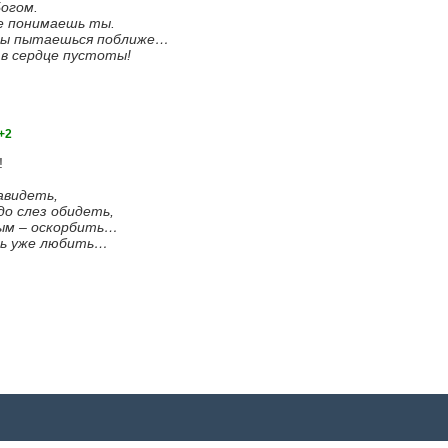
огом.
не понимаешь ты.
ты пытаешься поближе…
 в сердце пустоты!
+2
!
навидеть,
до слез обидеть,
ным – оскорбить…
ть уже любить…