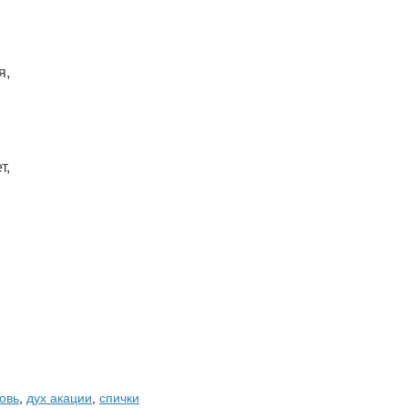
я,
т,
овь
,
дух акации
,
спички