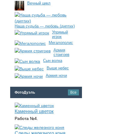
Вечный цикл
Наша судьба — любовь (диптих)
Упрямый
игрок
Мегалополис
Армия
стригоев
Сын волка
Выше небес
Армия ночи
ФотоДуэль
Все
Каменный цветок
Работа №4.
Следы железного коня