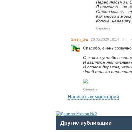
Перед людьми и Б
Я намекаю – но 
Отодвигаюсь – 
Как много в моём
Короче, ненавижу.
Ответить
Green_tea
20.05.2020
18:14
#
↑
Спасибо, очень созвучно
О, как хочу тебя возне
И взглядом люто-злым 
И словом дерзким, чер
Чтоб только переста
Ответить
Написать комментарий
Другие публикации