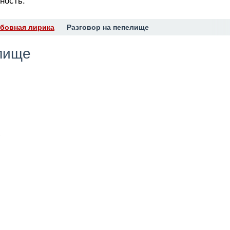
ность.
бовная лирика
Разговор на пепелище
елище
,