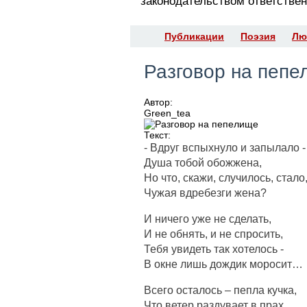
законодательством ответствен
Публикации
Поэзия
Лю
Разговор на пеп
Автор:
Green_tea
Текст:
- Вдруг вспыхнуло и запылало -
Душа тобой обожжена,
Но что, скажи, случилось, стало
Чужая вдребезги жена?
И ничего уже не сделать,
И не обнять, и не спросить,
Тебя увидеть так хотелось -
В окне лишь дождик моросит…
Всего осталось – пепла кучка,
Что ветер раздувает в прах,