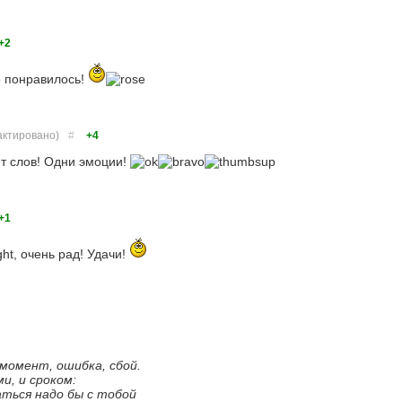
+2
о понравилось!
актировано)
#
+4
т слов! Одни эмоции!
+1
ght, очень рад! Удачи!
момент, ошибка, сбой.
ми, и сроком:
ться надо бы с тобой