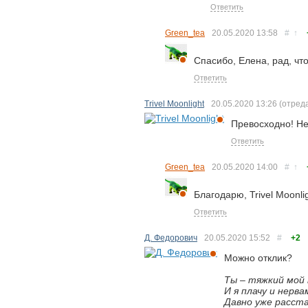
Ответить
Green_tea
20.05.2020
13:58
#
↑
Спасибо, Елена, рад, чт
Ответить
Trivel Moonlight
20.05.2020
13:26
(отред
Превосходно! Не
Ответить
Green_tea
20.05.2020
14:00
#
↑
Благодарю, Trivel Moonli
Ответить
Д. Федорович
20.05.2020
15:52
#
+2
Можно отклик?
Ты – тяжкий мой 
И я плачу и нерва
Давно уже расста