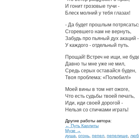
И гонит грозовые тучи -
Блеск молний у тебя глазах!
- Да будет прошлым потрясатьс
Сгоревшего нам не вернуть,
Забудь про пьяный дух акаций -
У каждого - отдельный путь.
Прощай! Встреч не ищи, не буде
Давно ты мне уже не мил,
Средь серых оставайся буден,
Твоя проблема: «Полюбил!»
Моей вины в том нет ожоге,
Что есть судьбы твоей печать,
Иди, иди своей дорогой -
Нельзя со спичками играть!
Другие работы автора:
← Путь Карлиты
Музе →
душа
,
огонь
,
пепел
,
пепелище
,
люб