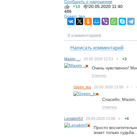
Сообщить о нарушении
+10
20.05.2020
11:40
486
Green_tea
8 комментариев
Написать комментарий
Maxim -_-
20.05.2020
12:53
#
+3
Очень чувственно! Мн
Ответить
Green_tea
20.05.2020
13:56
#
↑
Спасибо, Maxim,
Ответить
Lenakim53
20.05.2020
13:08
#
+4
Просто восхитительно
знает только судьб