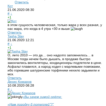
Ответить
Кот
21.06.2020
08:30
#
↓
+1
в этом сущность человеческая, только жара у всех разная, у
нас жара, это когда в 4 утра +30 и выше
Ответить
Tasha Slay
21.06.2020
12:21
#
↓
+1
О, лето 2010 — это да… оно надолго запомнилось… в
Москве тогда нечем было дышать, в продаже быстро
закончились вентиляторы, кондиционеры подлетели в цене.
Асфальт плавился, а народ ходил с марлевыми повязками,
ибо горевшие шатуринские торфяники нехило задымили и
мск.
Ответить
Денис Комаров
10.08.2020
08:28
#
↓
«Вы зачем зимой орёте:
»Нам погодку б потеплей"?"