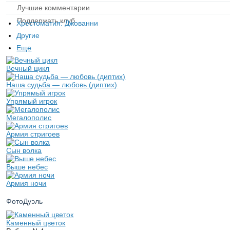
Лучшие комментарии
Поддержать клуб
Хрестоматия: Джованни
Другие
Еще
Вечный цикл
Наша судьба — любовь (диптих)
Упрямый игрок
Мегалополис
Армия стригоев
Сын волка
Выше небес
Армия ночи
ФотоДуэль
Каменный цветок