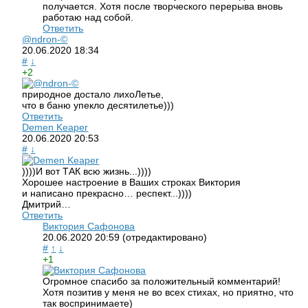
получается. Хотя после творческого перерыва вновь
работаю над собой.
Ответить
@ndron-©
20.06.2020
18:34
#
↓
+2
природное достало лихоЛетье,
что в баню упекло десятилетье)))
Ответить
Demen Keaper
20.06.2020
20:53
#
↓
))))И вот ТАК всю жизнь...))))
Хорошее настроение в Ваших строках Виктория
и написано прекрасно… респект...))))
Дмитрий…
Ответить
Виктория Сафонова
20.06.2020
20:59
(отредактировано)
#
↑
↓
+1
Огромное спасибо за положительный комментарий!
Хотя позитив у меня не во всех стихах, но приятно, что
так воспринимаете)