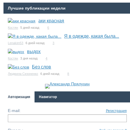
Лучшие публикации недели
аки красная
Костян
5 дней назад
6
Я в одежде, какая была...
Lenakim53
6 дней назад
3
выдох
Костян
3 дня назад
4
Без слов
Людмила Сизоненко
6 дней назад
8
Авторизация
Навигатор
E-mail:
Регистрация