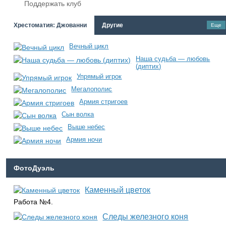
Поддержать клуб
Хрестоматия: Джованни
Другие
Еще
Вечный цикл
Наша судьба — любовь
(диптих)
Упрямый игрок
Мегалополис
Армия стригоев
Сын волка
Выше небес
Армия ночи
ФотоДуэль
Каменный цветок
Работа №4.
Следы железного коня