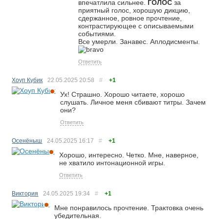
впечатлила сильнее.
ГОЛОС
за
приятный голос, хорошую дикцию,
сдержанное, ровное прочтение,
контрастирующее с описываемыми
событиями.
Все умерли. Занавес. Аплодисменты.
Ответить
Хоуп Кубик
22.05.2025
20:58
#
+1
Ух! Страшно. Хорошо читаете, хорошо
слушать. Личное меня сбивают титры. Зачем
они?
Ответить
Осенёныш
24.05.2025
16:17
#
+1
Хорошо, интересно. Четко. Мне, наверное,
не хватило интонационной игры.
Ответить
Виктория
24.05.2025
19:34
#
+1
Мне понравилось прочтение. Трактовка очень
убедительная.