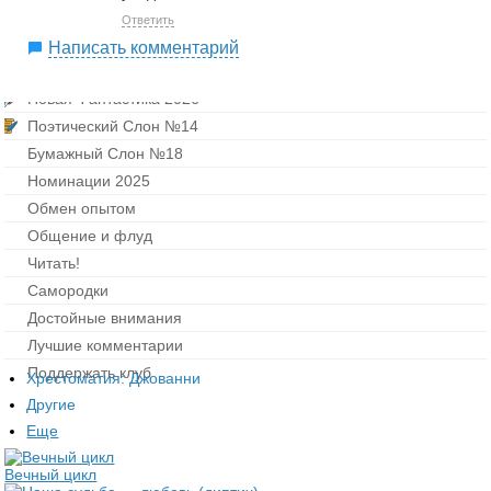
Ответить
Написать комментарий
Новая Фантастика 2026
Поэтический Слон №14
Бумажный Слон №18
Номинации 2025
Обмен опытом
Общение и флуд
Читать!
Самородки
Достойные внимания
Лучшие комментарии
Поддержать клуб
Хрестоматия: Джованни
Другие
Еще
Вечный цикл