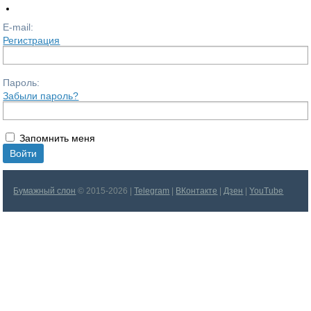
E-mail:
Регистрация
Пароль:
Забыли пароль?
Запомнить меня
Бумажный слон
© 2015-2026 |
Telegram
|
ВКонтакте
|
Дзен
|
YouTube
|
ЛитРес
|
Slonenok.fun