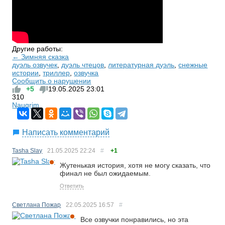
Другие работы:
← Зимняя сказка
дуэль озвучек
,
дуэль чтецов
,
литературная дуэль
,
снежные
истории
,
триллер
,
озвучка
Сообщить о нарушении
+5
19.05.2025
23:01
310
Naugrim
Написать комментарий
Tasha Slay
21.05.2025
22:24
#
+1
Жутенькая история, хотя не могу сказать, что
финал не был ожидаемым.
Ответить
Светлана Пожар
22.05.2025
16:57
#
Все озвучки понравились, но эта