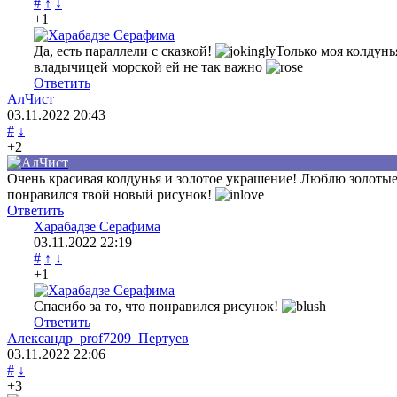
#
↑
↓
+1
Да, есть параллели с сказкой!
Только моя колдунь
владычицей морской ей не так важно
Ответить
АлЧист
03.11.2022
20:43
#
↓
+2
Очень красивая колдунья и золотое украшение! Люблю золотые
понравился твой новый рисунок!
Ответить
Харабадзе Серафима
03.11.2022
22:19
#
↑
↓
+1
Спасибо за то, что понравился рисунок!
Ответить
Александр_prof7209_Пертуев
03.11.2022
22:06
#
↓
+3