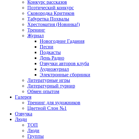
Конкурс рассказов
Поэтический конкурс
Сковородка Критиков
Табуретка Похвалы
Хрестоматия (Новинка!)
Тренинг
Журнал
Новогодние Гадания
Песни
Подкасты
День Радио
Озвучки авторов клуба
Аудиожурнал
Электронные сборники
Литературные игры
Литературный турнир
Обмен опытом
Галерея
Тренинг для художников
Цветной Слон №1
Озвучка
Люди
ТОП
Люди
Группы