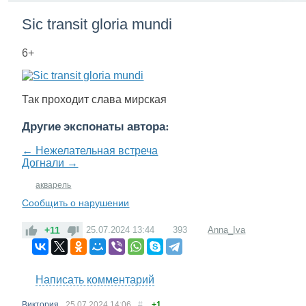
Sic transit gloria mundi
6+
Так проходит слава мирская
Другие экспонаты автора:
← Нежелательная встреча
Догнали →
акварель
Сообщить о нарушении
+11
25.07.2024
13:44
393
Anna_Iva
Написать комментарий
Виктория
25.07.2024
14:06
#
+1