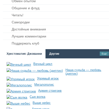
Обмен опытом
Общение и флуд
Читать!
Самородки
Достойные внимания
Лучшие комментарии
Поддержать клуб
Хрестоматия: Джованни
Другие
Еще
Вечный цикл
Наша судьба — любовь
(диптих)
Упрямый игрок
Мегалополис
Армия стригоев
Сын волка
Выше небес
Армия ночи