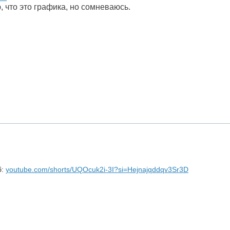
, что это графика, но сомневаюсь.
б:
youtube.com/shorts/UQOcuk2i-3I?si=Hejnajqddqv3Sr3D