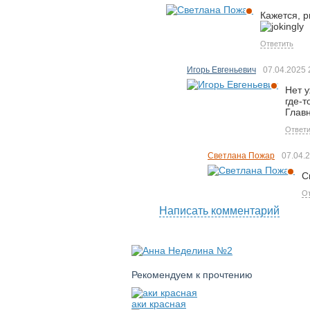
Кажется, р
Ответить
Игорь Евгеньевич
07.04.2025
Нет у
где-т
Глав
Ответи
Светлана Пожар
07.04.
С
От
Написать комментарий
Рекомендуем к прочтению
аки красная