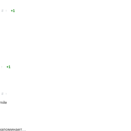
#
↑
+1
↑
+1
#
↑
 напоминает…