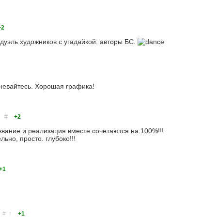
+2
дуэль художников с угадайкой: авторы БС.
невайтесь. Хорошая графика!
#
+2
звание и реализация вместе сочетаются на 100%!!!
льно, просто. глубоко!!!
+1
#
↑
+1