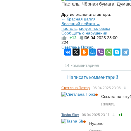
Пастель. Чёрная бумага. Думаю
Другие экспонаты автора:
← Красная цапля
Весенний пейзаж →
пастель
,
силуэт человека
Сообщить о нарушении
+12
06.04.2025
23:00
224
Светлана Пожар
14 комментариев
Написать комментарий
Светлана Пожар
06.04.2025
23:06
#
Ссылка на юту
Ответить
Tasha Slay
06.04.2025
23:11
#
+1
Нуарно
Ответить