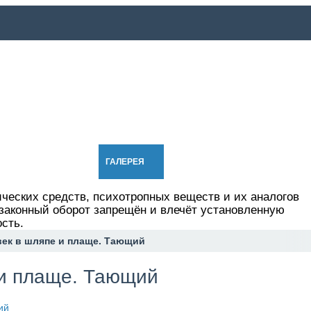
ИИ
АВТОРАМ
ГАЛЕРЕЯ
ОЗВУЧКА
ЛЮДИ
СПРАВ
ических средств, психотропных веществ и их аналогов
езаконный оборот запрещён и влечёт установленную
сть.
ек в шляпе и плаще. Тающий
 и плаще. Тающий