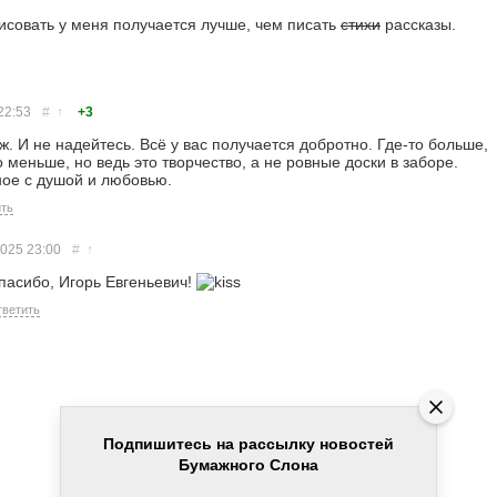
исовать у меня получается лучше, чем писать
стихи
рассказы.
22:53
#
↑
+3
ж. И не надейтесь. Всё у вас получается добротно. Где-то больше,
о меньше, но ведь это творчество, а не ровные доски в заборе.
ное с душой и любовью.
ть
2025
23:00
#
↑
пасибо, Игорь Евгеньевич!
ветить
Подпишитесь на рассылку новостей
Бумажного Слона