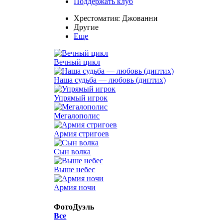
Поддержать клуб
Хрестоматия: Джованни
Другие
Еще
Вечный цикл
Наша судьба — любовь (диптих)
Упрямый игрок
Мегалополис
Армия стригоев
Сын волка
Выше небес
Армия ночи
ФотоДуэль
Все