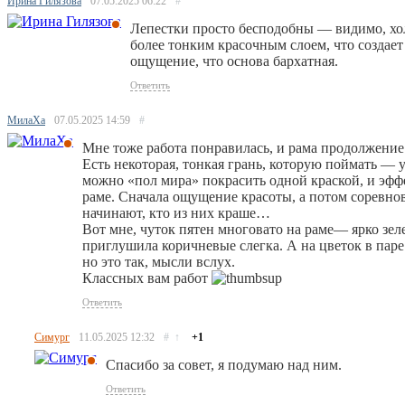
Ирина Гилязова
07.05.2025
06:22
#
Лепестки просто бесподобны — видимо, хол
более тонким красочным слоем, что создает
ощущение, что основа бархатная.
Ответить
МилаХа
07.05.2025
14:59
#
Мне тоже работа понравилась, и рама продолжение
Есть некоторая, тонкая грань, которую поймать — 
можно «пол мира» покрасить одной краской, и эфф
раме. Сначала ощущение красоты, а потом соревно
начинают, кто из них краше…
Вот мне, чуток пятен многовато на раме— ярко зе
приглушила коричневые слегка. А на цветок в паре
но это так, мысли вслух.
Классных вам работ
Ответить
Симург
11.05.2025
12:32
#
↑
+1
Спасибо за совет, я подумаю над ним.
Ответить