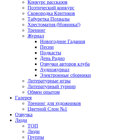
Конкурс рассказов
Поэтический конкурс
Сковородка Критиков
Табуретка Похвалы
Хрестоматия (Новинка!)
Тренинг
Журнал
Новогодние Гадания
Песни
Подкасты
День Радио
Озвучки авторов клуба
Аудиожурнал
Электронные сборники
Литературные игры
Литературный турнир
Обмен опытом
Галерея
Тренинг для художников
Цветной Слон №1
Озвучка
Люди
ТОП
Люди
Группы