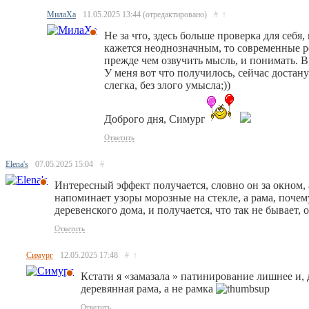
МилаХа
11.05.2025
13:44
(отредактировано)
#
↑
Не за что, здесь больше проверка для себя
кажется неоднозначным, то современные р
прежде чем озвучить мысль, и понимать. Вр
У меня вот что получилось, сейчас достан
слегка, без злого умысла;))
Доброго дня, Симург
Ответить
Elena's
07.05.2025
15:04
#
Интересный эффект получается, словно он за окном, 
напоминает узоры морозные на стекле, а рама, поче
деревенского дома, и получается, что так не бывает, 
Ответить
Симург
12.05.2025
17:48
#
↑
Кстати я «замазала » патинирование лишнее и, 
деревянная рама, а не рамка
Ответить