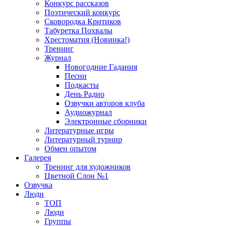
Конкурс рассказов
Поэтический конкурс
Сковородка Критиков
Табуретка Похвалы
Хрестоматия (Новинка!)
Тренинг
Журнал
Новогодние Гадания
Песни
Подкасты
День Радио
Озвучки авторов клуба
Аудиожурнал
Электронные сборники
Литературные игры
Литературный турнир
Обмен опытом
Галерея
Тренинг для художников
Цветной Слон №1
Озвучка
Люди
ТОП
Люди
Группы