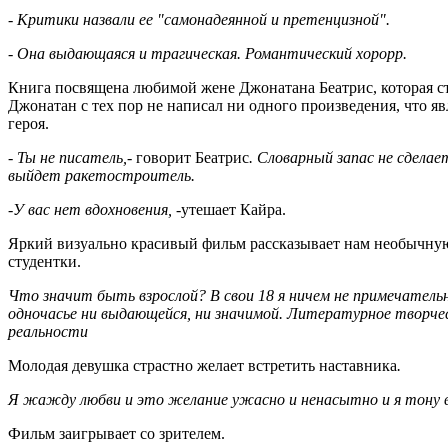
-
Критики назвали ее "самонадеянной и претенцизной".
-
Она выдающаяся и трагическая. Романтический хорорр.
Книга посвящена любимой жене Джонатана Беатрис, которая ст
Джонатан с тех пор не написал ни одного произведения, что 
героя.
- Ты не писатель,-
говорит Беатрис
. Словарный запас не сделае
выйдет ракетостроитель.
-У вас нет вдохновения,
-утешает Кайра.
Яркий визуально красивый фильм рассказывает нам необычну
студентки.
Что значит быть взрослой? В свои 18 я ничем не примечательн
одночасье ни выдающейся, ни значимой. Литературное творче
реальности
Молодая девушка страстно желает встретить наставника
.
Я жажду любви и это желание ужасно и ненасытно и я тону в
Фильм заигрывает со зрителем.