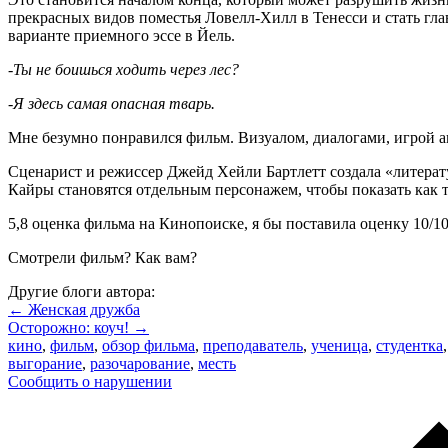
прекрасных видов поместья Ловелл-Хилл в Тенесси и стать г
варианте приемного эссе в Йель.
-Ты не боишься ходить через лес?
-Я здесь самая опасная тварь.
Мне безумно понравился фильм. Визуалом, диалогами, игрой ак
Сценарист и режиссер Джейд Хейли Бартлетт создала «литерат
Кайры становятся отдельным персонажем, чтобы показать как тв
5,8 оценка фильма на Кинопоиске, я бы поставила оценку 10/1
Смотрели фильм? Как вам?
Другие блоги автора:
← Женская дружба
Осторожно: коуч! →
кино
,
фильм
,
обзор фильма
,
преподаватель
,
ученица
,
студентка
выгорание
,
разочарование
,
месть
Сообщить о нарушении