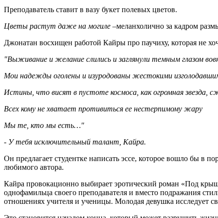
Преподаватель ставит в вазу букет полевых цветов.
Цветы растут даже на могиле
–меланхолично за кадром разм
Джонатан восхищен работой Кайры про паучиху, которая не хоч
"Выживание и желание слились и заглянули темным глазом во
Мои надежды оголены и изуродованы жестокими изголодавшим
Истины, что висят в пустоте космоса, как огромная звезда, 
Всех кому не хватает противиться ее нестерпимому жару
Мы те, кто мы есть…"
- У тебя исключительный талант, Кайра.
Он предлагает студентке написать эссе, которое вошло бы в по
любимого автора.
Кайра провокационно выбирает эротический роман «Под кры
однофамильца своего преподавателя и вместо подражания сти
отношениях учителя и ученицы. Молодая девушка исследует св
Это становится началом конца, который может разрушить жизн