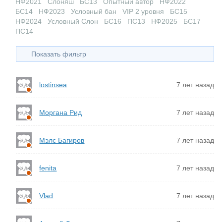
НФ2021
Слоняш
БС13
Опытный автор
НФ2022
БС14
НФ2023
Условный бан
VIP 2 уровня
БС15
НФ2024
Условный Слон
БС16
ПС13
НФ2025
БС17
ПС14
Показать фильтр
lostinsea
7 лет назад
Моргана Рид
7 лет назад
Мэлс Багиров
7 лет назад
fenita
7 лет назад
Vlad
7 лет назад