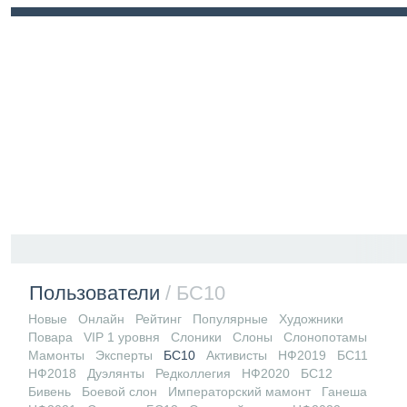
Войти
Регистрация
Пользователи
/ БС10
Новые
Онлайн
Рейтинг
Популярные
Художники
Повара
VIP 1 уровня
Слоники
Слоны
Слонопотамы
Мамонты
Эксперты
БС10
Активисты
НФ2019
БС11
НФ2018
Дуэлянты
Редколлегия
НФ2020
БС12
Бивень
Боевой слон
Императорский мамонт
Ганеша