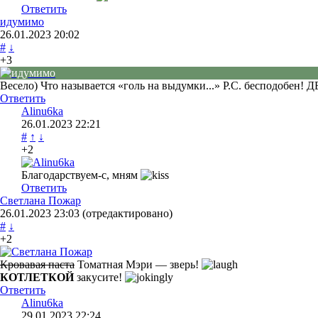
Ответить
идумимо
26.01.2023
20:02
#
↓
+3
Весело) Что называется «голь на выдумки...» Р.С. бесподобен
Ответить
Alinu6ka
26.01.2023
22:21
#
↑
↓
+2
Благодарствуем-с, мням
Ответить
Светлана Пожар
26.01.2023
23:03
(отредактировано)
#
↓
+2
Кровавая паста
Томатная Мэри — зверь!
КОТЛЕТКОЙ
закусите!
Ответить
Alinu6ka
29.01.2023
22:24