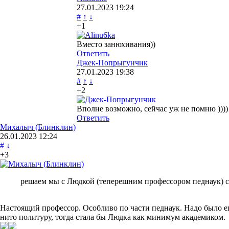
27.01.2023
19:24
#
↑
↓
+1
Вместо занюхивания))
Ответить
Джек-Попрыгунчик
27.01.2023
19:38
#
↑
↓
+2
Вполне возможно, сейчас уж не помню ))))
Ответить
Михалыч (Блинклин)
26.01.2023
12:24
#
↓
+3
решаем мы с Людкой (теперешним профессором педнаук) сд
Настоящий профессор. Особливо по части педнаук. Надо было е
нито политуру, тогда стала бы Людка как минимум академиком.