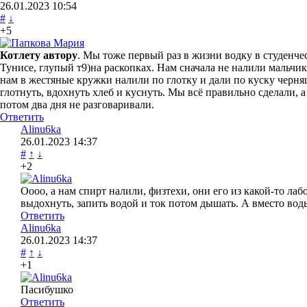
26.01.2023
10:54
#
↓
+5
Котлету автору
. Мы тоже первый раз в жизни водку в студенчес
Тунисе, глупый т9)на раскопках. Нам сначала не налили мальчик
нам в жестяные кружки налили по глотку и дали по куску черня
глотнуть, вдохнуть хлеб и куснуть. Мы всё правильно сделали, 
потом два дня не разговаривали.
Ответить
Alinu6ka
26.01.2023
14:37
#
↑
↓
+2
Оооо, а нам спирт налили, физтехи, они его из какой-то ла
выдохнуть, запить водой и ток потом дышать. А вместо вод
Ответить
Alinu6ka
26.01.2023
14:37
#
↑
↓
+1
Пасибушко
Ответить