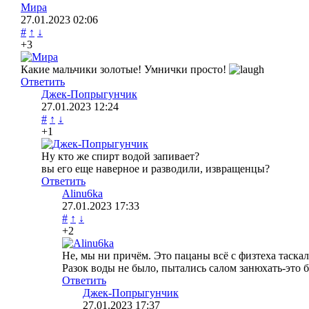
Мира
27.01.2023
02:06
#
↑
↓
+3
Какие мальчики золотые! Умнички просто!
Ответить
Джек-Попрыгунчик
27.01.2023
12:24
#
↑
↓
+1
Ну кто же спирт водой запивает?
вы его еще наверное и разводили, извращенцы?
Ответить
Alinu6ka
27.01.2023
17:33
#
↑
↓
+2
Не, мы ни причём. Это пацаны всё с физтеха таскал
Разок воды не было, пытались салом занюхать-это 
Ответить
Джек-Попрыгунчик
27.01.2023
17:37