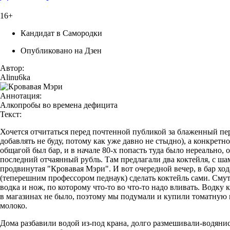
16+
Кандидат в Самородки
Опубликовано на Дзен
Автор:
Alinu6ka
Аннотация:
Алкопробы во времена дефицита
Текст:
Хочется отчитаться перед почтенной публикой за блаженный пе
добавлять не буду, потому как уже давно не стыдно), а конкретн
общагой был бар, и в начале 80-х попасть туда было нереально, 
последний отчаянный рубль. Там предлагали два коктейля, с ш
продвинутая "Кровавая Мэри". И вот очередной вечер, в бар ход
(теперешним профессором педнаук) сделать коктейль сами. Сму
водка и нож, по которому что-то во что-то надо вливать. Водку 
в магазинах не было, поэтому мы подумали и купили томатную п
молоко.
Дома разбавили водой из-под крана, долго размешивали-водянис