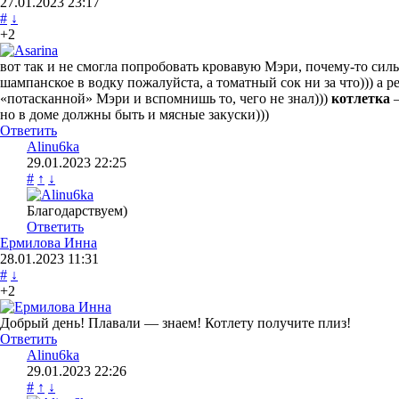
27.01.2023
23:17
#
↓
+2
вот так и не смогла попробовать кровавую Мэри, почему-то силь
шампанское в водку пожалуйста, а томатный сок ни за что))) а 
«потасканной» Мэри и вспомнишь то, чего не знал)))
котлетка
—
но в доме должны быть и мясные закуски)))
Ответить
Alinu6ka
29.01.2023
22:25
#
↑
↓
Благодарствуем)
Ответить
Ермилова Инна
28.01.2023
11:31
#
↓
+2
Добрый день! Плавали — знаем! Котлету получите плиз!
Ответить
Alinu6ka
29.01.2023
22:26
#
↑
↓