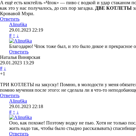
А ещё есть коктейль «Чпок» — пиво с водкой и удар стаканом п
как это у нас получалось, до сих пор загадка.
ДВЕ КОТЛЕТЫ
з
Кровавой Мэри.
Ответить
Alinu6ka
29.01.2023
22:19
#
↑
↓
Благодарю! Чпок тоже был, и это было дикое и прекрасное о
Ответить
Наталья Винярская
29.01.2023
13:29
#
↓
+1
ТРИ КОТЛЕТЫ на закуску! Помню, в молодости у меня обязател
помню мучения после этого: не сделала ли я что-то неподобающ
Ответить
Alinu6ka
29.01.2023
22:18
#
↑
↓
Ооо, как похоже! Поэтому водку не пью. Хотя не только посл
жить надо так, чтобы было стыдно рассказывать) спасибище
Ответить