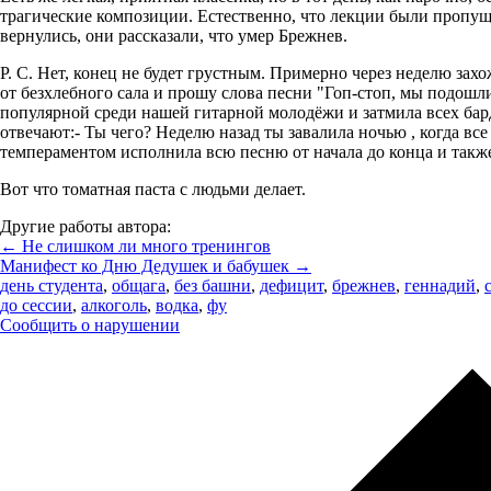
трагические композиции. Естественно, что лекции были пропу
вернулись, они рассказали, что умер Брежнев.
Р. С. Нет, конец не будет грустным. Примерно через неделю захо
от безхлебного сала и прошу слова песни "Гоп-стоп, мы подошли 
популярной среди нашей гитарной молодёжи и затмила всех бар
отвечают:- Ты чего? Неделю назад ты завалила ночью , когда все
темпераментом исполнила всю песню от начала до конца и также
Вот что томатная паста с людьми делает.
Другие работы автора:
← Не слишком ли много тренингов
Манифест ко Дню Дедушек и бабушек →
день студента
,
общага
,
без башни
,
дефицит
,
брежнев
,
геннадий
,
до сессии
,
алкоголь
,
водка
,
фу
Сообщить о нарушении