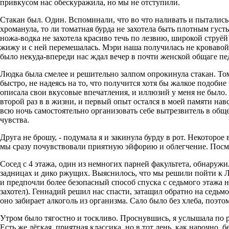
привкусом нас обескуражила, но мы не отступили.
Стакан был. Один. Вспоминали, что во что наливать и пытались 
хроманула, то ли томатная бурда не захотела быть плотным густ
ножа-водка не захотела красиво течь по лезвию, широкой струё
жижу и с ней перемешалась. Мэри наша получилась не кровавой,
было некуда-впереди нас ждал вечер в почти женской общаге пе
Людка была смелее и решительно залпом опрокинула стакан. То
быстро, не надеясь на то, что получится хотя бы жалкое подобие
описала свои вкусовые впечатления, и иллюзий у меня не было. 
второй раз в в жизни, и первый опыт остался в моей памяти нав
всю ночь самостоятельно организовать себе вытрезвитель в общ
чувства.
Друга не брошу, - подумала я и закинула бурду в рот. Некоторое
мы сразу почувствовали приятную эйфорию и облегчение. Посме
Сосед с 4 этажа, один из немногих парней факультета, обнаруж
задницах и дико ржущих. Выяснилось, что мы решили пойти к Л
и предпочли более безопасный способ спуска с седьмого этажа 
захотел). Геннадий решил нас спасти, затащил обратно на седьмо
оно забирает алкоголь из организма. Сало было без хлеба, поэто
Утром было тягостно и тоскливо. Проснувшись, я услышала по
Есть же лёгкая, приятная классика, но в тот день, как нарочно, 