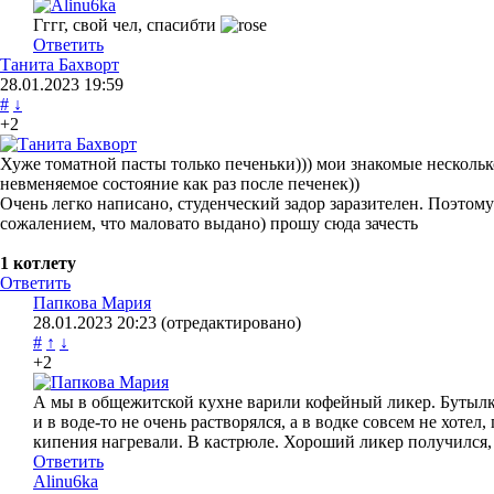
Гггг, свой чел, спасибти
Ответить
Танита Бахворт
28.01.2023
19:59
#
↓
+2
Хуже томатной пасты только печеньки))) мои знакомые несколь
невменяемое состояние как раз после печенек))
Очень легко написано, студенческий задор заразителен. Поэтом
сожалением, что маловато выдано) прошу сюда зачесть
1 котлету
Ответить
Папкова Мария
28.01.2023
20:23
(отредактировано)
#
↑
↓
+2
А мы в общежитской кухне варили кофейный ликер. Бутылка
и в воде-то не очень растворялся, а в водке совсем не хотел
кипения нагревали. В кастрюле. Хороший ликер получился
Ответить
Alinu6ka