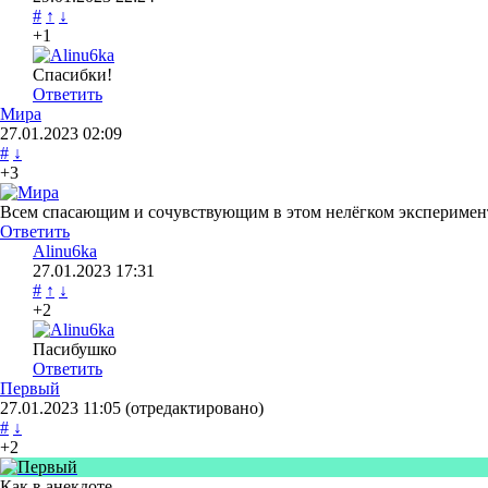
#
↑
↓
+1
Спасибки!
Ответить
Мира
27.01.2023
02:09
#
↓
+3
Всем спасающим и сочувствующим в этом нелёгком экспериме
Ответить
Alinu6ka
27.01.2023
17:31
#
↑
↓
+2
Пасибушко
Ответить
Первый
27.01.2023
11:05
(отредактировано)
#
↓
+2
Как в анекдоте.