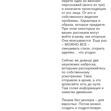
берете один из женских
персонажей (всего их три)
и излагаете происходящее
от его лица. От его и
собственного видения
проблемы. Характера и
образа, которые придаете.
При этом некоторые из
ваших рассказов могут
войти в канву, как опорные.
Они вписываются. Еще раз
– МОЖНО ВСЕ –
смешивать стили, спорить
идеями… что угодно.
Сейчас же довешу два
неуклюжих наброска,
которыми распоряжайтесь
по собственному
усмотрению. Свое
отправлю в архив, а это
кромсайте хоть до нуля.
Там голая информация и
наметки движения.
Пишем без цензора – для
взрослых. Потом можно
создать и подростковую