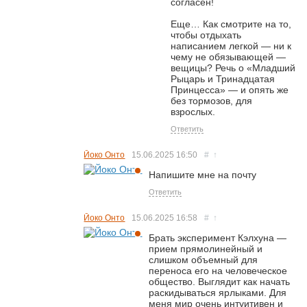
согласен!
Еще… Как смотрите на то,
чтобы отдыхать
написанием легкой — ни к
чему не обязывающей —
вещицы? Речь о «Младший
Рыцарь и Тринадцатая
Принцесса» — и опять же
без тормозов, для
взрослых.
Ответить
Йоко Онто
15.06.2025
16:50
#
↑
Напишите мне на почту
Ответить
Йоко Онто
15.06.2025
16:58
#
↑
Брать эксперимент Кэлхуна —
прием прямолинейный и
слишком объемный для
переноса его на человеческое
общество. Выглядит как начать
раскидываться ярлыками. Для
меня мир очень интуитивен и