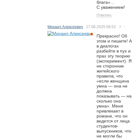
блага»…
С уважением!
Ответить
Михаил Алексеевич
17.06.2025
08:52
#
↑
Прекрасно! Об
этом и пишите! А
в диалогах
разбейти в пух и
прах эту теорию
(эксперимент). Я
не сторонник
житейского
правила, что
«если женщина
умна — она не
должна
показывать — на
сколько она
умна». Меня
привлекает в
романе, что он
ведется от лица
студентов-
выпускников, что
не могли бы