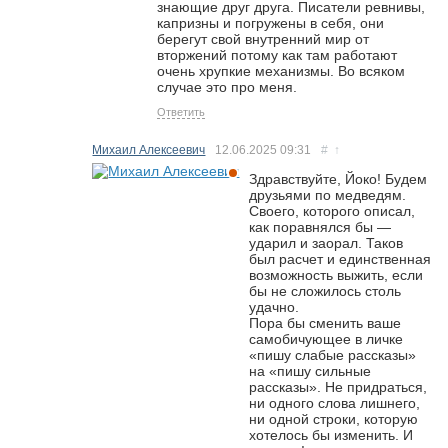
знающие друг друга. Писатели ревнивы,
капризны и погружены в себя, они
берегут свой внутренний мир от
вторжений потому как там работают
очень хрупкие механизмы. Во всяком
случае это про меня.
Ответить
Михаил Алексеевич
12.06.2025
09:31
#
↑
Здравствуйте, Йоко! Будем
друзьями по медведям.
Своего, которого описал,
как поравнялся бы —
ударил и заорал. Таков
был расчет и единственная
возможность выжить, если
бы не сложилось столь
удачно.
Пора бы сменить ваше
самобичующее в личке
«пишу слабые рассказы»
на «пишу сильные
рассказы». Не придраться,
ни одного слова лишнего,
ни одной строки, которую
хотелось бы изменить. И