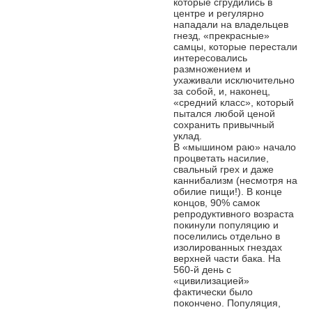
которые сгрудились в
центре и регулярно
нападали на владельцев
гнезд, «прекрасные»
самцы, которые перестали
интересовались
размножением и
ухаживали исключительно
за собой, и, наконец,
«средний класс», который
пытался любой ценой
сохранить привычный
уклад.
В «мышином раю» начало
процветать насилие,
свальный грех и даже
каннибализм (несмотря на
обилие пищи!). В конце
концов, 90% самок
репродуктивного возраста
покинули популяцию и
поселились отдельно в
изолированных гнездах
верхней части бака. На
560-й день с
«цивилизацией»
фактически было
покончено. Популяция,