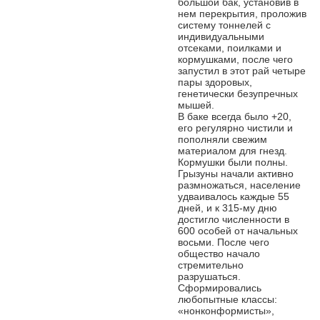
большой бак, установив в
нем перекрытия, проложив
систему тоннелей с
индивидуальными
отсеками, поилками и
кормушками, после чего
запустил в этот рай четыре
пары здоровых,
генетически безупречных
мышей.
В баке всегда было +20,
его регулярно чистили и
пополняли свежим
материалом для гнезд.
Кормушки были полны.
Грызуны начали активно
размножаться, население
удваивалось каждые 55
дней, и к 315-му дню
достигло численности в
600 особей от начальных
восьми. После чего
общество начало
стремительно
разрушаться.
Сформировались
любопытные классы:
«нонконформисты»,