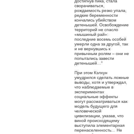
достигнув пика, стала
сворачиваться,
рождаемость резко упала,
редкие беременности
кончались убийством
детенышей. Освобождение
территорий не спасло
«мышиный рай»:
последние восемь особей
умерли одна за другой, так
и не вернувшись к
привычным ролям – они не
попытались завести
детенышей…"
При этом Кэлхун
умудрился сделать ложные
выводы, хотя и утверждал,
что наблюдаемые в
экспериментах
социальные эффекты
могут рассматриваться как
модель будущего для
человеческой
цивилизации, указав, что
виной происходящему
выступила элементарная
перенаселенность… Не