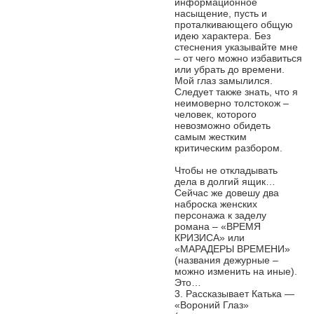
информационное
насыщение, пусть и
проталкивающего общую
идею характера. Без
стеснения указывайте мне
– от чего можно избавиться
или убрать до времени.
Мой глаз замылился.
Следует также знать, что я
неимоверно толстокож –
человек, которого
невозможно обидеть
самым жестким
критическим разбором.
Чтобы не откладывать
дела в долгий ящик…
Сейчас же довешу два
наброска женских
персонажа к заделу
романа – «ВРЕМЯ
КРИЗИСА» или
«МАРАДЕРЫ ВРЕМЕНИ»
(названия дежурные –
можно изменить на иные).
Это…
3. Рассказывает Катька —
«Вороний Глаз»