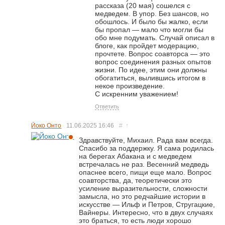
рассказа (20 мая) сошелся с
медведем. В упор. Без шансов, но
обошлось. И было бы жалко, если
бы пропал — мало что могли бы
обо мне подумать. Случай описал в
блоге, как пройдет модерацию,
прочтете. Вопрос соавторса — это
вопрос соединения разных опытов
жизни. По идее, этим они должны
обогатиться, вылившись итогом в
некое произведение.
С искренним уважением!
Ответить
Йоко Онто
11.06.2025
16:46
#
↑
Здравствуйте, Михаил. Рада вам всегда.
Спасибо за поддержку. Я сама родилась
на берегах Абакана и с медведем
встречалась не раз. Весенний медведь
опаснее всего, пищи еще мало. Вопрос
соавторства, да, теоретически это
усиление выразительности, сложности
замысла, но это редчайшие истории в
искусстве — Ильф и Петров, Стругацкие,
Вайнеры. Интересно, что в двух случаях
это браться, то есть люди хорошо