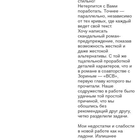
стильно!
Нетерпится с Вами
поработать. Точнее —
параллельно, независимо
от тех кривых, где каждый
ведет свой текст.
Хочу написать
скандальный роман-
предупреждение, показав
возможность жесткой и
даже жестокой
альтернативы. С той же
тщательной проработкой
деталей характеров, что и
в романе в соавторстве с
Зориным — «ВСВ»,
первую главу которого вы
прочитали. Наше
содружество в работе было
удачным той простой
причиной, что мы
обошлись без
рекомендаций друг другу,
четко разделили задачи.
Мои недостатки и слабости
в новой работе как на
ладони. Излишнее