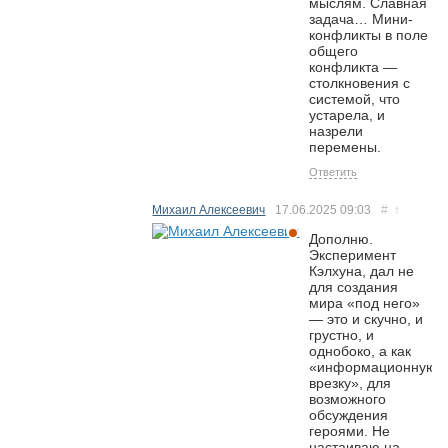
мыслям. Славная
задача… Мини-
конфликты в поле
общего
конфликта —
столкновения с
системой, что
устарела, и
назрели
перемены.
Ответить
Михаил Алексеевич
17.06.2025
09:03
#
↑
Дополню.
Эксперимент
Кэлхуна, дал не
для создания
мира «под него»
— это и скучно, и
грустно, и
однобоко, а как
«информационную
врезку», для
возможного
обсуждения
героями. Не
настаиваю на