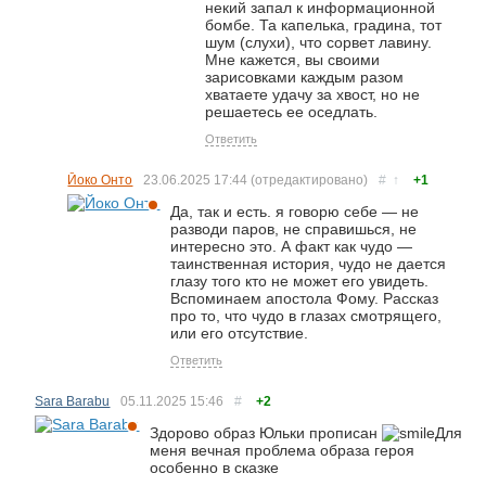
некий запал к информационной
бомбе. Та капелька, градина, тот
шум (слухи), что сорвет лавину.
Мне кажется, вы своими
зарисовками каждым разом
хватаете удачу за хвост, но не
решаетесь ее оседлать.
Ответить
Йоко Онто
23.06.2025
17:44
(отредактировано)
#
↑
+1
Да, так и есть. я говорю себе — не
разводи паров, не справишься, не
интересно это. А факт как чудо —
таинственная история, чудо не дается
глазу того кто не может его увидеть.
Вспоминаем апостола Фому. Рассказ
про то, что чудо в глазах смотрящего,
или его отсутствие.
Ответить
Sara Barabu
05.11.2025
15:46
#
+2
Здорово образ Юльки прописан
Для
меня вечная проблема образа героя
особенно в сказке