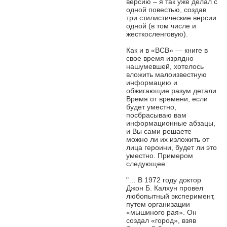
версию – я так уже делал с
одной повестью, создав
три стилистические версии
одной (в том числе и
жесткосленговую).
Как и в «ВСВ» — книге в
свое время изрядно
нашумевшей, хотелось
вложить малоизвестную
информацию и
обжигающие разум детали.
Время от времени, если
будет уместно,
посбрасываю вам
информационные абзацы,
и Вы сами решаете –
можно ли их изложить от
лица героини, будет ли это
уместно. Примером
следующее:
"… В 1972 году доктор
Джон Б. Калхун провел
любопытный эксперимент,
путем организации
«мышиного рая». Он
создал «город», взяв