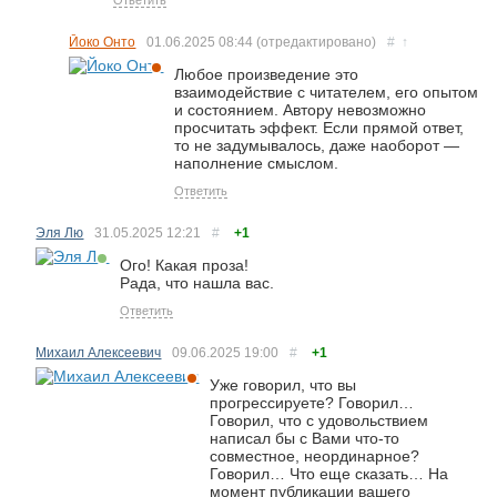
Ответить
Йоко Онто
01.06.2025
08:44
(отредактировано)
#
↑
Любое произведение это
взаимодействие с читателем, его опытом
и состоянием. Автору невозможно
просчитать эффект. Если прямой ответ,
то не задумывалось, даже наоборот —
наполнение смыслом.
Ответить
Эля Лю
31.05.2025
12:21
#
+1
Ого! Какая проза!
Рада, что нашла вас.
Ответить
Михаил Алексеевич
09.06.2025
19:00
#
+1
Уже говорил, что вы
прогрессируете? Говорил…
Говорил, что с удовольствием
написал бы с Вами что-то
совместное, неординарное?
Говорил… Что еще сказать… На
момент публикации вашего