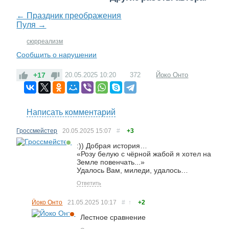
← Праздник преображения
Пуля →
сюрреализм
Сообщить о нарушении
+17
20.05.2025
10:20
372
Йоко Онто
Написать комментарий
Гроссмейстер
20.05.2025
15:07
#
+3
:)) Добрая история…
«Розу белую с чёрной жабой я хотел на
Земле повенчать...»
Удалось Вам, миледи, удалось…
Ответить
Йоко Онто
21.05.2025
10:17
#
↑
+2
Лестное сравнение