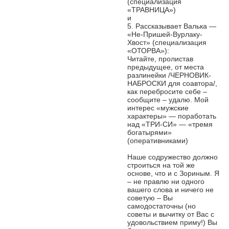
(специализация
«ТРАВНИЦА»)
и
5. Рассказывает Валька —
«Не-Пришей-Вурлаку-
Хвост» (специализация
«ОТОРВА»):
Читайте, пролистав
предыдущее, от места
разлинейки /ЧЕРНОВИК-
НАБРОСКИ для соавтора/,
как перебросите себе –
сообщите – удалю. Мой
интерес «мужские
характеры» — поработать
над «ТРИ-СИ» — «тремя
богатырями»
(оперативниками)
Наше содружество должно
строиться на той же
основе, что и с Зориным. Я
– не правлю ни одного
вашего слова и ничего не
советую – Вы
самодостаточны (но
советы и вычитку от Вас с
удовольствием приму!) Вы