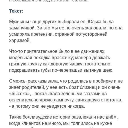
Текст:
Мужчины чаще других выбирали ее, Юлька была
заманчивой. За это мы ее не очень жаловали, но она
усмиряла претензии, странной потусторонней
харизмой.
Что-то притягательное было в ее движениях;
модельная походка враскачку; манера держать
грязную кружку как дорогую чашку; трогательно
подкрашивать губы по-черепашьи вытянув шею.
Смеясь, рассказывала, что родилась в пробирке и не
знает родителей, у нее есть брат близнец и он очень
«высоко», - показывала зелеными глазами на
ослепительно яркую лампочку, свисавшую с потолка,
- а потому они не увидятся никогда.
Такие болливудские истории развлекали нас днём,
когда клиентов не много, мы толпились на кухне