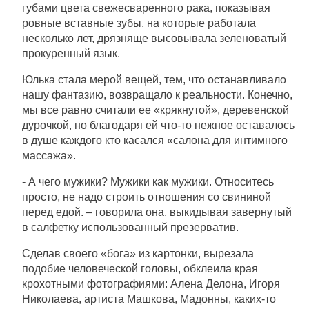
губами цвета свежесваренного рака, показывая
ровные вставные зубы, на которые работала
несколько лет, дрязняще высовывала зеленоватый
прокуренный язык.
Юлька стала мерой вещей, тем, что останавливало
нашу фантазию, возвращало к реальности. Конечно,
мы все равно считали ее «крякнутой», деревенской
дурочкой, но благодаря ей что-то нежное оставалось
в душе каждого кто касался «салона для интимного
массажа».
- А чего мужики? Мужики как мужики. Относитесь
просто, не надо строить отношения со свининой
перед едой. – говорила она, выкидывая завернутый
в салфетку использованный презерватив.
Сделав своего «бога» из картонки, вырезала
подобие человеческой головы, обклеила края
крохотными фотографиями: Алена Делона, Игоря
Николаева, артиста Машкова, Мадонны, каких-то