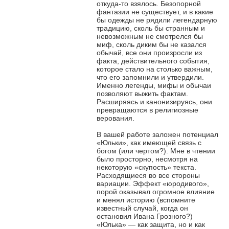
откуда-то взялось. Безопорной
фантазии не существует, и в какие
бы одежды не рядили легендарную
традицию, сколь бы странным и
невозможным не смотрелся бы
миф, сколь диким бы не казался
обычай, все они произросли из
факта, действительного события,
которое стало на столько важным,
что его запомнили и утвердили.
Именно легенды, мифы и обычаи
позволяют выжить фактам.
Расширяясь и канонизируясь, они
превращаются в религиозные
верования.
В вашей работе заложен потенциал
«Юльки», как имеющей связь с
богом (или чертом?). Мне в чтении
было просторно, несмотря на
некоторую «скупость» текста.
Расходящиеся во все стороны
вариации. Эффект «юродивого»,
порой оказывал огромное влияние
и менял историю (вспомните
известный случай, когда он
остановил Ивана Грозного?)
«Юлька» — как защита, но и как