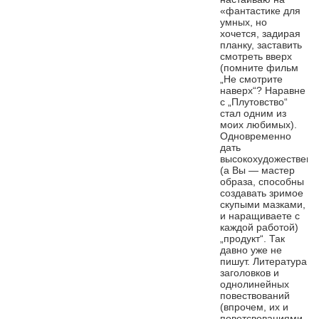
«фантастике для
умных, но
хочется, задирая
планку, заставить
смотреть вверх
(помните фильм
„Не смотрите
наверх“? Наравне
с „Плутовство“
стал одним из
моих любимых).
Одновременно
дать
высокохудожествен
(а Вы — мастер
образа, способны
создавать зримое
скупыми мазками,
и наращиваете с
каждой работой)
„продукт“. Так
давно уже не
пишут. Литература
заголовков и
однолинейных
повествований
(впрочем, их и
поветсвованиями