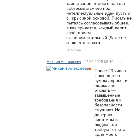
таинственен, чтобы я начала
«обтесывать» его под
интеллектуальные идеи пусть и
с «крысиной основой. Писать не
пытаясь согласовывать общее,
а как придется, каждый лепит
своё, прием
экспериментальный. Даже не
знаю, что сказать.
Ответить
Михаил Алексеевич
17.06.2025
08:40
#
↑
После 23 числа.
Пока еще на
чужом адресе, и
ящиков не
открыть —
завышенные
требования к
безопасности
смущают. Не
доверяю
системам и
людям, что
требуют отчета
«для моего