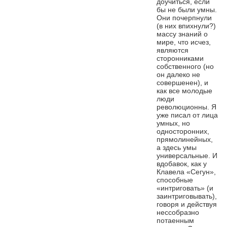
доучиться, если
бы не были умны.
Они почерпнули
(в них впихнули?)
массу знаний о
мире, что исчез,
являются
сторонниками
собственного (но
он далеко не
совершенен), и
как все молодые
люди
революционны. Я
уже писал от лица
умных, но
односторонних,
прямолинейных,
а здесь умы
универсальные. И
вдобавок, как у
Клавела «Сегун»,
способные
«интриговать» (и
заинтриговывать),
говоря и действуя
нессобразно
потаенным