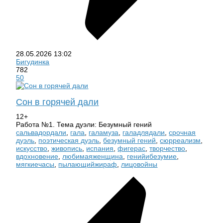
28.05.2026
13:02
Бигудинка
782
50
Сон в горячей дали
12+
Работа №1. Тема дуэли: Безумный гений
сальвадордали
,
гала
,
галамуза
,
галадлядали
,
срочная
дуэль
,
поэтическая дуэль
,
безумный гений
,
сюрреализм
,
искусство
,
живопись
,
испания
,
фигерас
,
творчество
,
вдохновение
,
любимаяженщина
,
генийибезумие
,
мягкиечасы
,
пылающийжираф
,
лицовойны