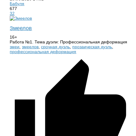
Бабуля
677
32
Змеелов
16+
Работа №1. Тема дуэли: Профессиональная деформация
змеи
,
змеелов
,
срочная дуэль
,
прозаическая дуэль
,
профессиональная деформация