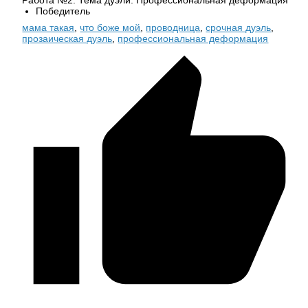
Победитель
мама такая
,
что боже мой
,
проводница
,
срочная дуэль
,
прозаическая дуэль
,
профессиональная деформация