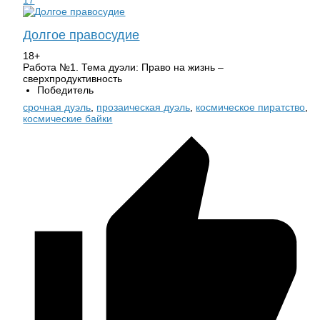
17
Долгое правосудие
18+
Работа №1. Тема дуэли: Право на жизнь –
сверхпродуктивность
Победитель
срочная дуэль
,
прозаическая дуэль
,
космическое пиратство
,
космические байки