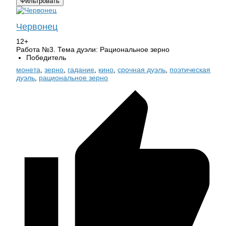
Червонец
12+
Работа №3. Тема дуэли: Рациональное зерно
Победитель
монета
,
зерно
,
гадание
,
кино
,
срочная дуэль
,
поэтическая
дуэль
,
рациональное зерно