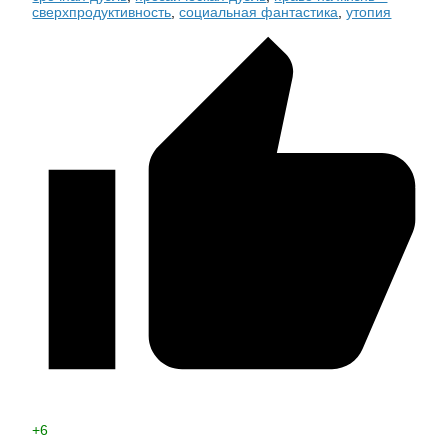
сверхпродуктивность
,
социальная фантастика
,
утопия
+6