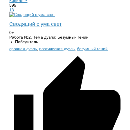
Кирилл Р.
595
13
Сводящий с ума свет
0+
Работа №2. Тема дуэли: Безумный гений
Победитель
срочная дуэль
,
поэтическая дуэль
,
безумный гений