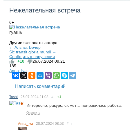
Нежелательная встреча
6+
гуашь
Другие экспонаты автора:
← Альпы. Вечер
Sic transit gloria mundi →
Сообщить о нарушении
+10
26.07.2024
09:21
185
Anna_Iva
Написать комментарий
Tashi
26.07.2024
21:03
#
+1
Интересно, ракурс, сюжет… понравилась работа.
Ответить
Anna_Iva
28.07.2024
08:53
#
↑