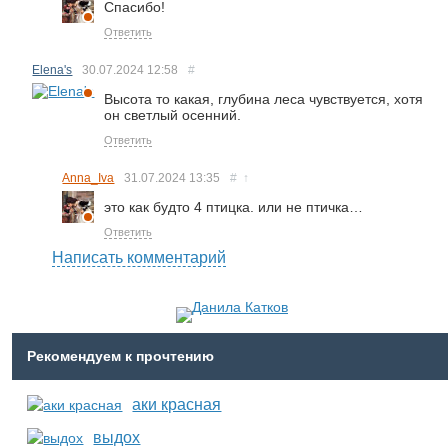
Спасибо!
Ответить
Elena's
30.07.2024
12:58
#
Высота то какая, глубина леса чувствуется, хотя
он светлый осенний.
Ответить
Anna_Iva
31.07.2024
13:35
#
↑
это как будто 4 птицка. или не птичка…
Ответить
Написать комментарий
Рекомендуем к прочтению
аки красная
выдох