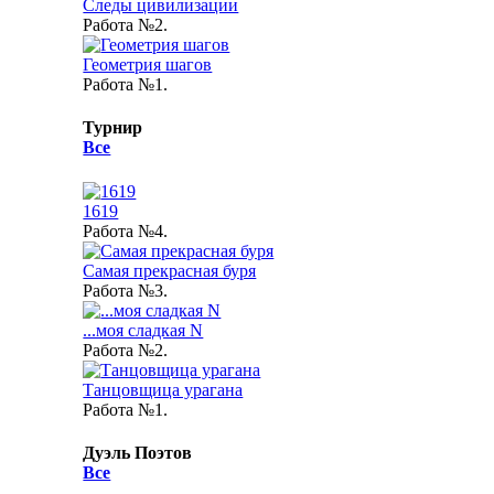
Следы цивилизации
Работа №2.
Геометрия шагов
Работа №1.
Турнир
Все
1619
Работа №4.
Самая прекрасная буря
Работа №3.
...моя сладкая N
Работа №2.
Танцовщица урагана
Работа №1.
Дуэль Поэтов
Все