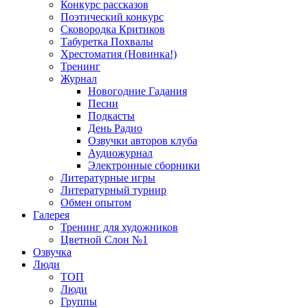
Конкурс рассказов
Поэтический конкурс
Сковородка Критиков
Табуретка Похвалы
Хрестоматия (Новинка!)
Тренинг
Журнал
Новогодние Гадания
Песни
Подкасты
День Радио
Озвучки авторов клуба
Аудиожурнал
Электронные сборники
Литературные игры
Литературный турнир
Обмен опытом
Галерея
Тренинг для художников
Цветной Слон №1
Озвучка
Люди
ТОП
Люди
Группы