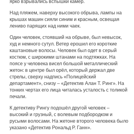
ярко взрывались вспышки камер.
Над пляжем, наверху высокого обрыва, лампы на
крышах машин сияли синим и красным, освещая
лениво парящих над ними чаек.
Один человек, стоявший на обрыве, был невысок,
худ и немного сутул. Ветер ерошил его короткие
каштановые волосы. Человек был одет в серый
костюм, с широкими штанами на подтяжках. На
поясе у человека висел большой металлический
жетон: в центре был орёл, который держал две
стрелы, сверху надпись «Полицейский
департамент», снизу – «Детектив Алан Т. Ринг». На
тонких чертах его лица читалась усталость с толикой
печали.
К детективу Рингу подошёл другой человек –
высокий и грузный, с волевым подбородком и
русыми волосами. На жетоне второго человека было
указано «Детектив Рональд Р. Ганн».