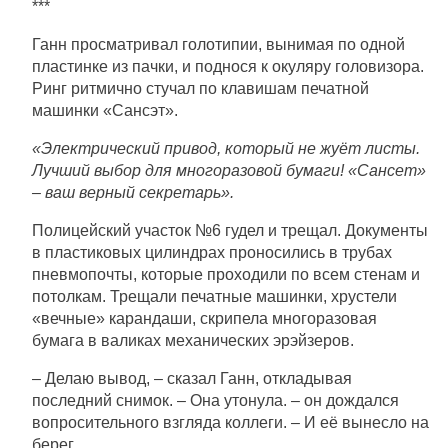
***
Ганн просматривал голотипии, вынимая по одной
пластинке из пачки, и поднося к окуляру головизора.
Ринг ритмично стучал по клавишам печатной
машинки «Сансэт».
«Электрический привод, который не жуёт листы.
Лучший выбор для многоразовой бумаги! «Сансет»
– ваш верный секретарь».
Полицейский участок №6 гудел и трещал. Документы
в пластиковых цилиндрах проносились в трубах
пневмопочты, которые проходили по всем стенам и
потолкам. Трещали печатные машинки, хрустели
«вечные» карандаши, скрипела многоразовая
бумага в валиках механических эрэйзеров.
– Делаю вывод, – сказал Ганн, откладывая
последний снимок. – Она утонула. – он дождался
вопросительного взгляда коллеги. – И её вынесло на
берег.