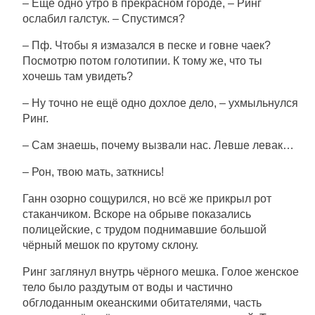
– Ещё одно утро в прекрасном городе, – Ринг
ослабил галстук. – Спустимся?
– Пф. Чтобы я измазался в песке и говне чаек?
Посмотрю потом голотипии. К тому же, что ты
хочешь там увидеть?
– Ну точно не ещё одно дохлое дело, – ухмыльнулся
Ринг.
– Сам знаешь, почему вызвали нас. Левше левак…
– Рон, твою мать, заткнись!
Ганн озорно сощурился, но всё же прикрыл рот
стаканчиком. Вскоре на обрыве показались
полицейские, с трудом поднимавшие большой
чёрный мешок по крутому склону.
Ринг заглянул внутрь чёрного мешка. Голое женское
тело было раздутым от воды и частично
обглоданным океанскими обитателями, часть