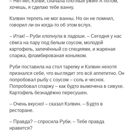
– Нет-нет, Кэлви, сначала плотный ужин! А потом,
хочешь, я сделаю тебе ванну.
Кэлвин терпеть не мог ванны. Но он не помнил,
говорил ли он когда-то об этом вслух.
– Итак! – Руби хлопнула в ладоши. – Сегодня у нас
сёмга на пару под белым соусом, молодой
картофель, запечённый со специями, и жареная
спаржа, фламбированая коньяком.
Руби поставила на стол тарелку и Кэлвин нехотя
признался себе, что выглядит это всё аппетитно. Он
попробовал рыбу с соусом – соль и чеснок.
Попробовал спаржу – как будто вымочена в сивухе.
Картофель безнадёжно пересушен.
– Очень вкусно! – сказал Кэлвин. – Будто в
ресторане.
– Правда? – спросила Руби. – Тебе правда
нравится?