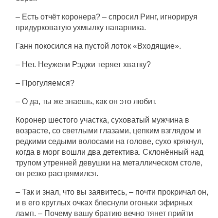
– Есть отчёт коронера? – спросил Ринг, игнорируя
придурковатую ухмылку напарника.
Ганн покосился на пустой лоток «Входящие».
– Нет. Неужели Рэджи теряет хватку?
– Прогуляемся?
– О да, ты же знаешь, как он это любит.
Коронер шестого участка, суховатый мужчина в
возрасте, со светлыми глазами, цепким взглядом и
редкими седыми волосами на голове, сухо крякнул,
когда в морг вошли два детектива. Склонённый над
трупом утренней девушки на металлическом столе,
он резко распрямился.
– Так и знал, что вы заявитесь, – почти прокричал он,
и в его круглых очках блеснули огоньки эфирных
ламп. – Почему вашу братию вечно тянет прийти