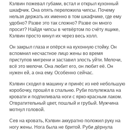
Кэлвин пожевал губами, встал и открыл кухонный
шкафчик. Она опять переложила чипсы. Почему
нельзя держать их именно в том шкафчике, где ему
удобно? Разве это так сложно? Разве он много
просит? Найдя чипсы в четвёртом по счёту ящике,
Кэлвин просто кинул их через весь холл.
Он закрыл глаза и опёрся на кухонную стойку. Он
вспомнил несчастное лицо жены во время
приступов мигрени и заставил злость уйти. Мелочи,
всё это мелочи. Она любит его, он любит её. Он
нужен ей, а она ему. Особенно сейчас.
Кэлвин сходил в машину и принёс из неё небольшую
коробочку, прошёл в спальню. Руби полулежала на
кровати и подпиливала ноги с ярко-красным лаком.
Отвратительный цвет, пошлый и грубый. Мужчина
мотнул головой.
Сев на кровать, Кэлвин аккуратно положил руку на
ногу жены. Нога была не бритой. Руби дёрнула