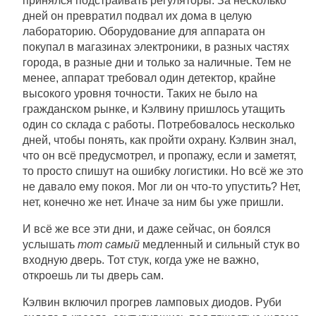
принялся подстраивать регуляторы. За несколько
дней он превратил подвал их дома в целую
лабораторию. Оборудование для аппарата он
покупал в магазинах электроники, в разных частях
города, в разные дни и только за наличные. Тем не
менее, аппарат требовал один детектор, крайне
высокого уровня точности. Таких не было на
гражданском рынке, и Кэлвину пришлось утащить
один со склада с работы. Потребовалось несколько
дней, чтобы понять, как пройти охрану. Кэлвин знал,
что он всё предусмотрел, и пропажу, если и заметят,
то просто спишут на ошибку логистики. Но всё же это
не давало ему покоя. Мог ли он что-то упустить? Нет,
нет, конечно же нет. Иначе за ним бы уже пришли.
И всё же все эти дни, и даже сейчас, он боялся
услышать
тот самый
медленный и сильный стук во
входную дверь. Тот стук, когда уже не важно,
откроешь ли ты дверь сам.
Кэлвин включил прогрев ламповых диодов. Руби